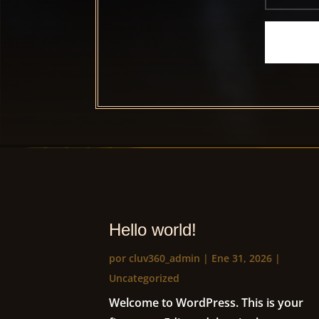
Hello world!
por
cluv360_admin
|
Ene 31, 2026
|
Uncategorized
Welcome to WordPress. This is your