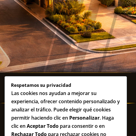
Respetamos su privacidad
Las cookies nos ayudan a mejorar su
experiencia, ofrecer contenido personalizado y
analizar el tráfico. Puede elegir qué cookies
UBICANOS EN
permitir haciendo clic en
Personalizar
. Haga
EMBAJADA CLUV360 – EDIFICIO CORPORATIVO
clic en
Aceptar Todo
para consentir o en
Manuel Asencio Segura 211 – Los olivos – Lima –
Rechazar Todo
para rechazar cookies no